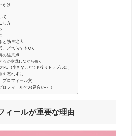
っかけ
いて
ごし方
ジ
つ
ると効果絶大！
式、どちらでもOK
時の注意点
えるか意識しながら書く
対NG（小さなことでも後々トラブルに）
削を忘れずに
いプロフィール文
プロフィールでお見合いへ！
フィールが重要な理由