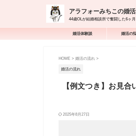
アラフォーみちこの婚活
44歳OLが結婚相談所で奮闘した6ヶ月
婚活体験談
婚活の
HOME
>
婚活の流れ
>
婚活の流れ
【例文つき】お見合
2025年8月27日