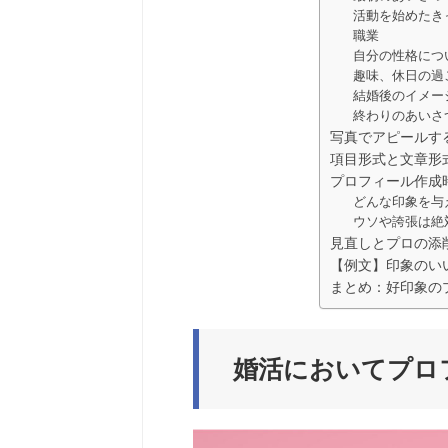
活動を始めたき
職業
自分の性格につ
趣味、休日の過
結婚後のイメー
終わりのあいさ
写真でアピールす
項目形式と文章形
プロフィール作成
どんな印象を与
ウソや誇張は絶
見直しとプロの添
【例文】印象のい
まとめ：好印象の
婚活においてプロ