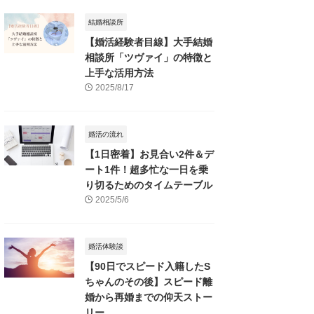
結婚相談所
【婚活経験者目線】大手結婚
相談所「ツヴァイ」の特徴と
上手な活用方法
2025/8/17
婚活の流れ
【1日密着】お見合い2件＆デ
ート1件！超多忙な一日を乗
り切るためのタイムテーブル
2025/5/6
婚活体験談
【90日でスピード入籍したS
ちゃんのその後】スピード離
婚から再婚までの仰天ストー
リー